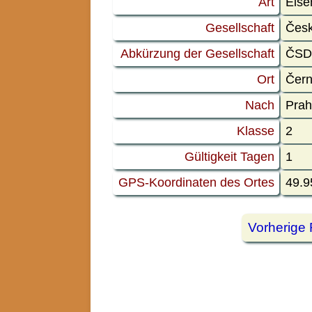
Art
Eise
Gesellschaft
Česk
Abkürzung der Gesellschaft
ČS
Ort
Čern
Nach
Prah
Klasse
2
Gültigkeit Tagen
1
GPS-Koordinaten des Ortes
49.9
Vorherige 