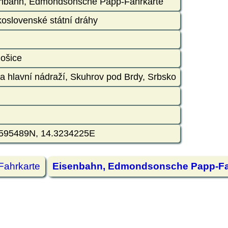
nbahn, Edmondsonsche Papp-Fahrkarte
oslovenské státní dráhy
D
ošice
a hlavní nádraží, Skuhrov pod Brdy, Srbsko
595489N, 14.3234225E
Fahrkarte
Eisenbahn, Edmondsonsche Papp-Fa